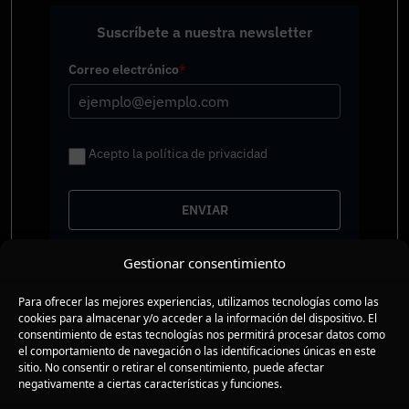
Suscríbete a nuestra newsletter
Correo electrónico
*
Acepto la política de privacidad
ENVIAR
Gestionar consentimiento
Conferencias
Compañia
Para ofrecer las mejores experiencias, utilizamos tecnologías como las
Presenciales
FAQs
cookies para almacenar y/o acceder a la información del dispositivo. El
En tu empresa
Nuestra historia
consentimiento de estas tecnologías nos permitirá procesar datos como
Libros
Contacto
el comportamiento de navegación o las identificaciones únicas en este
sitio. No consentir o retirar el consentimiento, puede afectar
Conferencias motivacionales
negativamente a ciertas características y funciones.