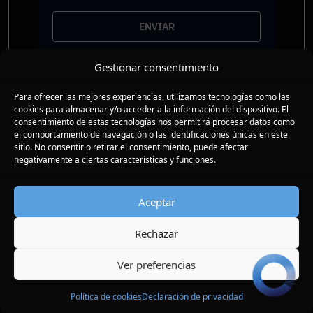
ENVIAR
Gestionar consentimiento
Conferencias
Compañia
Para ofrecer las mejores experiencias, utilizamos tecnologías como las
Presenciales
FAQs
cookies para almacenar y/o acceder a la información del dispositivo. El
En tu empresa
Nuestra historia
consentimiento de estas tecnologías nos permitirá procesar datos como
Libros
Contacto
el comportamiento de navegación o las identificaciones únicas en este
sitio. No consentir o retirar el consentimiento, puede afectar
Conferencias motivacionales
negativamente a ciertas características y funciones.
Aceptar
Rechazar
© 2026 Mentes Expertas. Todos los derechos reservados.
Ver preferencias
Política de privacidad
Términos y condiciones de uso
Política de cookies
Política de cookies
Declaración de privacidad