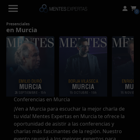
0
Presenciales
en Murcia
EMILIO DURÓ
BORJA VILASECA
ENRIQUE 
MURCIA
MURCIA
MURC
28 SEPTIEMBRE
- 19h
19 OCTUBRE
- 19h
16 NOVIEM
Conferencias en Murcia
¡Ven a Murcia para escuchar la mejor charla de
tu vida! Mentes Expertas en Murcia te ofrece la
oportunidad de asistir a las conferencias y
charlas más fascinantes de la región. Nuestro
evento reunirá a los mejores expertos para