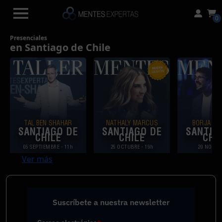
0
Presenciales
en Santiago de Chile
TAL BEN SHAHAR
NATHALY MARCUS
BORJA VI
SANTIAGO DE
SANTIAGO DE
SANTIA
CHILE
CHILE
CHI
05 SEPTIEMBRE
- 11h
26 OCTUBRE
- 19h
20 NOVIE
Ver más
Suscríbete a nuestra newsletter