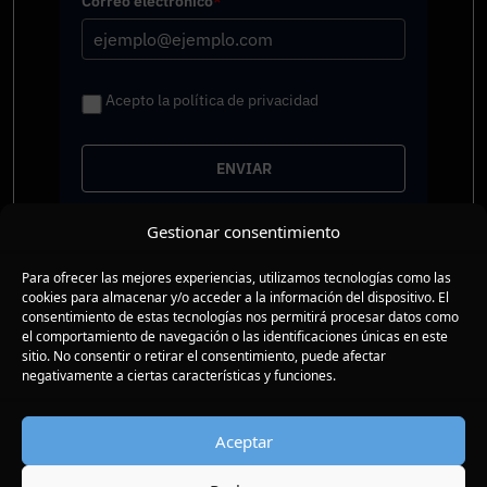
Correo electrónico
*
Acepto la política de privacidad
ENVIAR
Gestionar consentimiento
Conferencias
Compañia
Para ofrecer las mejores experiencias, utilizamos tecnologías como las
Presenciales
FAQs
cookies para almacenar y/o acceder a la información del dispositivo. El
En tu empresa
Nuestra historia
consentimiento de estas tecnologías nos permitirá procesar datos como
Libros
Contacto
el comportamiento de navegación o las identificaciones únicas en este
sitio. No consentir o retirar el consentimiento, puede afectar
Conferencias motivacionales
negativamente a ciertas características y funciones.
Aceptar